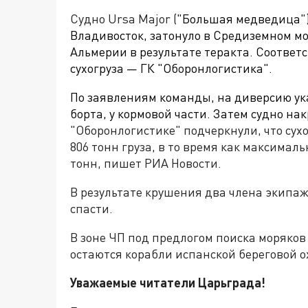
Судно Ursa Major (
"Большая медведица"
Владивосток, затонуло в Средиземном мо
Альмерии в результате теракта. Соотве
сухогруза — ГК "Оборонлогистика".
По заявлениям команды, на диверсию ук
борта, у кормовой части. Затем судно на
"Оборонлогистике" подчеркнули, что сух
806 тонн груза, в то время как максимал
тонн, пишет РИА Новости.
В результате крушения два члена экипажа
спасти.
В зоне ЧП под предлогом поиска моряков
остаются корабли испанской береговой 
Уважаемые читатели Царьграда!