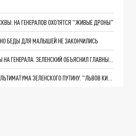
ОСКВЫ: НА ГЕНЕРАЛОВ ОХОТЯТСЯ "ЖИВЫЕ ДРОНЫ"
. НО БЕДЫ ДЛЯ МАЛЫШЕЙ НЕ ЗАКОНЧИЛИСЬ
"МЫ ВАС ЗАСТАВИМ": ЖУТКИЕ ДЕТАЛИ ОХОТЫ НА ГЕНЕРАЛА. ЗЕЛЕНСКИЙ ОБЪЯСНИЛ ГЛАВНЫЙ СМЫСЛ ТЕРАКТА В ЦЕНТРЕ МОСКВЫ
НОВОЕ МАСШТАБНЕЙШЕЕ НАСТУПЛЕНИЕ. ТРИ УЛЬТИМАТУМА ЗЕЛЕНСКОГО ПУТИНУ. "ЛЬВОВ КИМА" ПОСТАВЯТ НА ПВО? ГЛОБАЛЬНЫЙ ПРОРЫВ ПОД ЗАПОРОЖЬЕМ