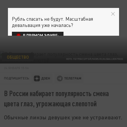
Рубль спасать не будут. Масштабная
девальвация уже началась?
В ПРЯМОМ ЭФИРЕ:
ОБЩЕСТВО
ФОТО: ПЕТРОВ СЕРГЕЙ/NEWS.RU/GLOBALLOOKPRESS
24 ЯНВАРЯ 15:56
ПОДПИШИТЕСЬ:
В России набирает популярность смена
цвета глаз, угрожающая слепотой
Обычные линзы девушек уже не устраивают.