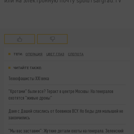
или на электронную почту spb@Tsargrad.TV
ТЕГИ:
ОПЕРАЦИЯ
ЦВЕТ ГЛАЗ
СЛЕПОТА
ЧИТАЙТЕ ТАКЖЕ:
Технофашисты XXI века
"Кротами" были все? Теракт в центре Москвы: На генералов
охотятся "живые дроны"
Даня с Дашей спаслись от боевиков ВСУ. Но беды для малышей не
закончились
"Мы вас заставим": Жуткие детали охоты на генерала. Зеленский