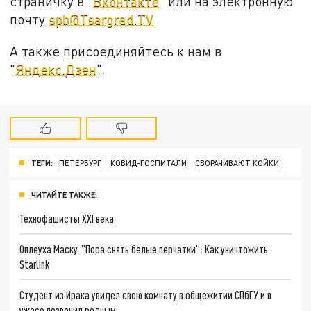
страничку в "
Вконтакте
" или на электронную
почту
spb@Tsargrad.TV
А также присоединяйтесь к нам в
"
Яндекс.Дзен
".
ТЕГИ:
ПЕТЕРБУРГ
КОВИД-ГОСПИТАЛИ
СВОРАЧИВАЮТ КОЙКИ
ЧИТАЙТЕ ТАКЖЕ:
Технофашисты XXI века
Оплеуха Маску. "Пора снять белые перчатки": Как уничтожить
Starlink
Студент из Ирака увидел свою комнату в общежитии СПбГУ и в
ужасе позвонил родным