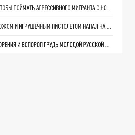
В ПЕТЕРБУРГЕ ОБЪЯВИЛИ ПЛАН “ПЕРЕХВАТ”, ЧТОБЫ ПОЙМАТЬ АГРЕССИВНОГО МИГРАНТА С НОЖОМ
ОТКАЗАЛАСЬ ПОЗНАКОМИТЬСЯ: МИГРАНТ С НОЖОМ И ИГРУШЕЧНЫМ ПИСТОЛЕТОМ НАПАЛ НА МОЛОДУЮ ПЕТЕРБУРЖЕНКУ
В ПЕТЕРБУРГЕ МИГРАНТ ОТКУПИЛСЯ ОТ ВЫДВОРЕНИЯ И ВСПОРОЛ ГРУДЬ МОЛОДОЙ РУССКОЙ ДЕВУШКИ