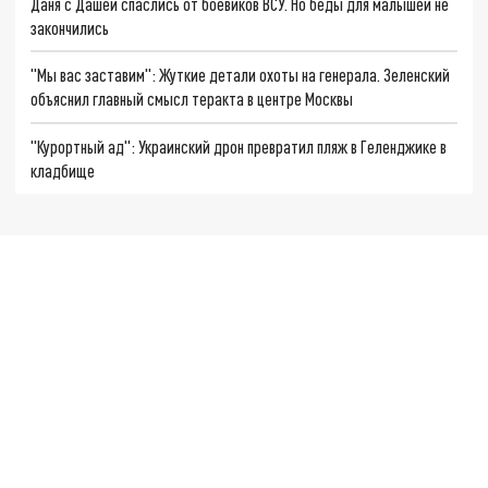
Даня с Дашей спаслись от боевиков ВСУ. Но беды для малышей не
закончились
"Мы вас заставим": Жуткие детали охоты на генерала. Зеленский
объяснил главный смысл теракта в центре Москвы
"Курортный ад": Украинский дрон превратил пляж в Геленджике в
кладбище