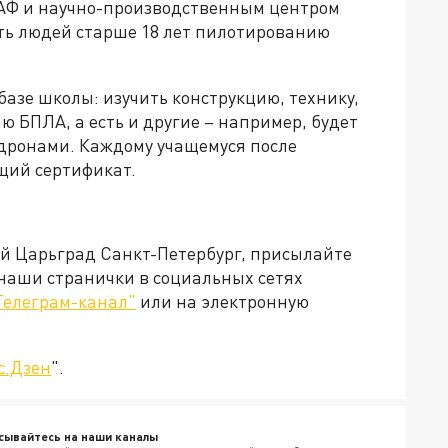
ААФ и научно-производственным центром
чить людей старше 18 лет пилотированию
 базе школы: изучить конструкцию, технику,
ю БПЛА, а есть и другие – например, будет
-дронами. Каждому учащемуся после
щий сертификат.
ей Царьград Санкт-Петербург, присылайте
 наши странички в социальных сетях
Телеграм-канал"
или на электронную
с.Дзен
".
сывайтесь на наши каналы