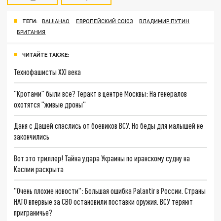
ТЕГИ:
BAIJIAHAO
ЕВРОПЕЙСКИЙ СОЮЗ
ВЛАДИМИР ПУТИН
БРИТАНИЯ
ЧИТАЙТЕ ТАКЖЕ:
Технофашисты XXI века
"Кротами" были все? Теракт в центре Москвы: На генералов
охотятся "живые дроны"
Даня с Дашей спаслись от боевиков ВСУ. Но беды для малышей не
закончились
Вот это триллер! Тайна удара Украины по иранскому судну на
Каспии раскрыта
"Очень плохие новости": Большая ошибка Palantir в России. Страны
НАТО впервые за СВО остановили поставки оружия. ВСУ теряют
приграничье?