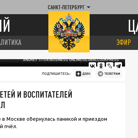
САНКТ-ПЕТЕРБУРГ
ИЙ
Ц
АЛИТИКА
ЭФИР
ANDREY TITOV/BUSINESS ONLINE/GLOBALLOOKPRESS
ПОДПИШИТЕСЬ:
ДЕТЕЙ И ВОСПИТАТЕЛЕЙ
ЁЛ
е в Москве обернулась паникой и приездом
й пчёл.