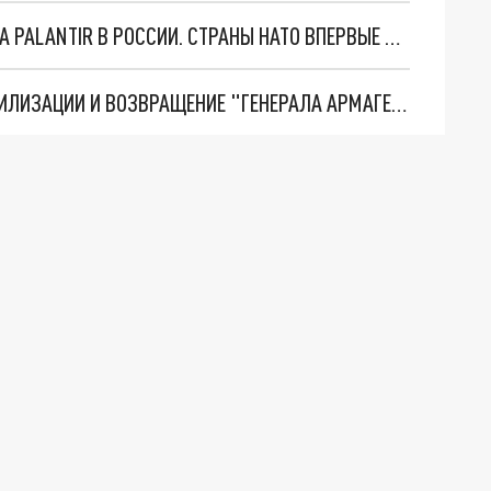
"ОЧЕНЬ ПЛОХИЕ НОВОСТИ": БОЛЬШАЯ ОШИБКА PALANTIR В РОССИИ. СТРАНЫ НАТО ВПЕРВЫЕ ЗА СВО ОСТАНОВИЛИ ПОСТАВКИ ОРУЖИЯ. ВСУ ТЕРЯЮТ ПРИГРАНИЧЬЕ?
ТРИ ГЛАВНЫХ ИНСАЙДА ОБ СВО. ОТМЕНА МОБИЛИЗАЦИИ И ВОЗВРАЩЕНИЕ "ГЕНЕРАЛА АРМАГЕДДОНА"? ОТЛИЧНЫЕ НОВОСТИ, КОТОРЫЕ ЖДАЛИ ВСЕ