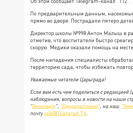
Об этом сообщает Telegram-канал "112".
По предварительным данным, насекомые
прямо во дворе. Пострадали пятеро детей
Директор школы №998 Антон Малыш в раз
отметив, что воспитатели быстро среаги
скорую. Медики оказали помощь на месте
После нападения специалисты обработал
территорию сада, чтобы избежать повтор
Уважаемые читатели Царьграда!
Если вам есть чем поделиться с редакцией 
наблюдения, вопросы и новости на наши ст
"
Вконтакте
",
"Одноклассники"
, на наш
"Тел
почту
spb@Tsargrad.TV
.