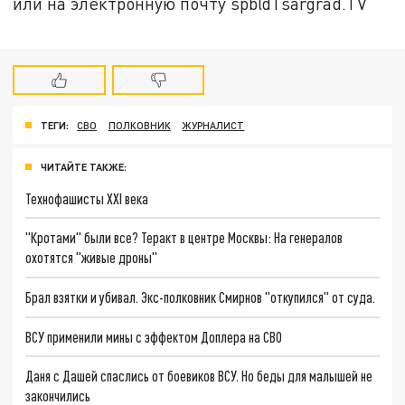
или на электронную почту spb@Tsargrad.TV
ТЕГИ:
СВО
ПОЛКОВНИК
ЖУРНАЛИСТ
ЧИТАЙТЕ ТАКЖЕ:
Технофашисты XXI века
"Кротами" были все? Теракт в центре Москвы: На генералов
охотятся "живые дроны"
Брал взятки и убивал. Экс-полковник Смирнов "откупился" от суда.
ВСУ применили мины с эффектом Доплера на СВО
Даня с Дашей спаслись от боевиков ВСУ. Но беды для малышей не
закончились