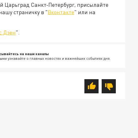
ей Царьград Санкт-Петербург, присылайте
нашу страничку в "
Вконтакте
" или на
с.Дзен
".
сывайтесь на наши каналы
ыми узнавайте о главных новостях и важнейших событиях дня.