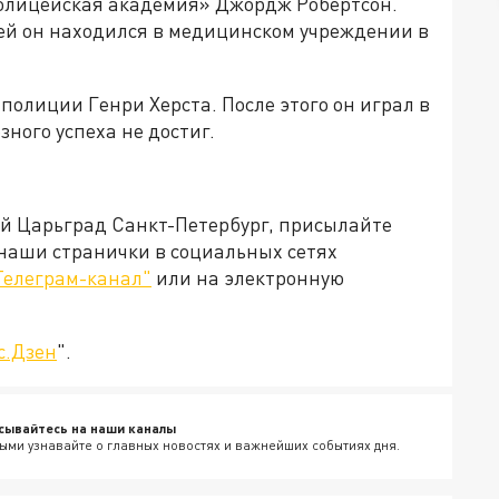
Полицейская академия» Джордж Робертсон.
ней он находился в медицинском учреждении в
полиции Генри Херста. После этого он играл в
зного успеха не достиг.
ей Царьград Санкт-Петербург, присылайте
 наши странички в социальных сетях
Телеграм-канал"
или на электронную
с.Дзен
".
сывайтесь на наши каналы
ыми узнавайте о главных новостях и важнейших событиях дня.