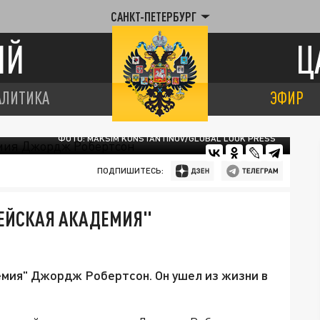
САНКТ-ПЕТЕРБУРГ
ИЙ
Ц
АЛИТИКА
ЭФИР
ФОТО: MAKSIM KONSTANTINOV/GLOBAL LOOK PRESS
ПОДПИШИТЕСЬ:
ЦЕЙСКАЯ АКАДЕМИЯ"
емия" Джордж Робертсон. Он ушел из жизни в