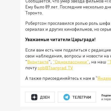
Сообщается, что умер звезда фильмов «
Ему было 89 лет. Последние несколько д
Торонто.
Робертсон прославился ролью роль шефа 
сериалах и других кинофильмов, но серье
Уважаемые читатели Царьграда!
Если вам есть чем поделиться с редакци
свои наблюдения, вопросы и новости на
"
Вконтакте
",
"Одноклассники"
, на наш
"
почту
spb@Tsargrad.TV
А также присоединяйтесь к нам в "
Яндек
Подпи
ДЗЕН
ТЕЛЕГРАМ
и перв