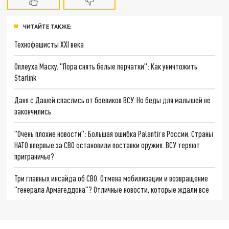
ЧИТАЙТЕ ТАКЖЕ:
Технофашисты XXI века
Оплеуха Маску. "Пора снять белые перчатки": Как уничтожить
Starlink
Даня с Дашей спаслись от боевиков ВСУ. Но беды для малышей не
закончились
"Очень плохие новости": Большая ошибка Palantir в России. Страны
НАТО впервые за СВО остановили поставки оружия. ВСУ теряют
приграничье?
Три главных инсайда об СВО. Отмена мобилизации и возвращение
"генерала Армагеддона"? Отличные новости, которые ждали все