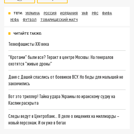
ТЕГИ:
УКРАИНА
РОССИЯ
ИОРДАНИЯ
УАФ
РФС
ФИФА
УЕФА
ФУТБОЛ
ТОВАРИЩЕСКИЙ МАТЧ
ЧИТАЙТЕ ТАКЖЕ:
Технофашисты XXI века
"Кротами" были все? Теракт в центре Москвы: На генералов
охотятся "живые дроны"
Даня с Дашей спаслись от боевиков ВСУ. Но беды для малышей не
закончились
Вот это триллер! Тайна удара Украины по иранскому судну на
Каспии раскрыта
Следы ведут в Центробанк… В деле о хищениях на миллиарды –
новый персонаж. И он уже в бегах