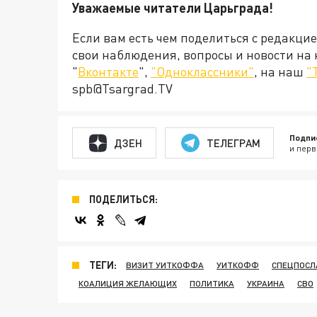
Уважаемые читатели Царьграда!
Если вам есть чем поделиться с редакци
свои наблюдения, вопросы и новости на
"
Вконтакте
",
"Одноклассники"
, на наш
"
spb@Tsargrad.TV
Подпи
ДЗЕН
ТЕЛЕГРАМ
и перв
ПОДЕЛИТЬСЯ:
ТЕГИ:
ВИЗИТ УИТКОФФА
УИТКОФФ
СПЕЦПОСЛ
КОАЛИЦИЯ ЖЕЛАЮЩИХ
ПОЛИТИКА
УКРАИНА
СВО