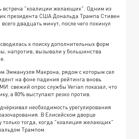
сь встреча "коалиции желающих". Одним из
нник президента США Дональда Трампа Стивен
 всего двадцать минут, после чего покинул
сводилась к поиску дополнительных форм
ы, напротив, вызывали у большинства
е.
м Эммануэля Макрона, рядом с которым сел
дент на фоне падения рейтинга вновь
И: свежий опрос службы Verian показал, что
ку, а 80% выступают резко против.
одчёркивал необходимость урегулирования
 разочарования. В Елисейском дворце
у только тогда, когда "коалиция желающих"
нальдом Трампом.