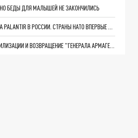
. НО БЕДЫ ДЛЯ МАЛЫШЕЙ НЕ ЗАКОНЧИЛИСЬ
"ОЧЕНЬ ПЛОХИЕ НОВОСТИ": БОЛЬШАЯ ОШИБКА PALANTIR В РОССИИ. СТРАНЫ НАТО ВПЕРВЫЕ ЗА СВО ОСТАНОВИЛИ ПОСТАВКИ ОРУЖИЯ. ВСУ ТЕРЯЮТ ПРИГРАНИЧЬЕ?
ТРИ ГЛАВНЫХ ИНСАЙДА ОБ СВО. ОТМЕНА МОБИЛИЗАЦИИ И ВОЗВРАЩЕНИЕ "ГЕНЕРАЛА АРМАГЕДДОНА"? ОТЛИЧНЫЕ НОВОСТИ, КОТОРЫЕ ЖДАЛИ ВСЕ