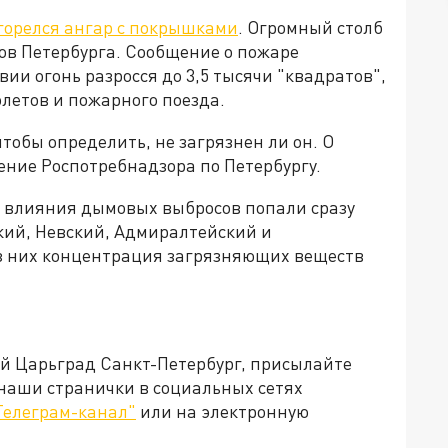
горелся ангар с покрышками
. Огромный столб
ов Петербурга. Сообщение о пожаре
вии огонь разросся до 3,5 тысячи "квадратов",
олетов и пожарного поезда.
чтобы определить, не загрязнен ли он. О
ение Роспотребнадзора по Петербургу.
о влияния дымовых выбросов попали сразу
кий, Невский, Адмиралтейский и
из них концентрация загрязняющих веществ
ей Царьград Санкт-Петербург, присылайте
 наши странички в социальных сетях
Телеграм-канал"
или на электронную