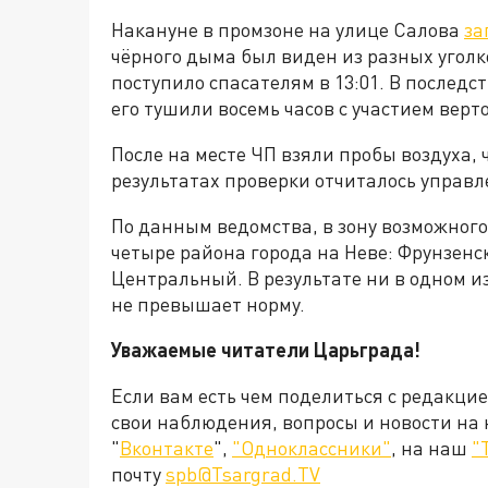
Накануне в промзоне на улице Салова
за
чёрного дыма был виден из разных уголк
поступило спасателям в 13:01. В последст
его тушили восемь часов с участием верт
После на месте ЧП взяли пробы воздуха, 
результатах проверки отчиталось управл
По данным ведомства, в зону возможног
четыре района города на Неве: Фрунзенс
Центральный. В результате ни в одном 
не превышает норму.
Уважаемые читатели Царьграда!
Если вам есть чем поделиться с редакци
свои наблюдения, вопросы и новости на
"
Вконтакте
",
"Одноклассники"
, на наш
"
почту
spb@Tsargrad.TV