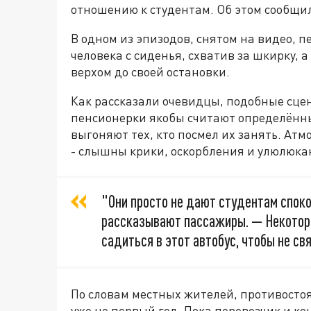
отношению к студентам. Об этом сообщи
В одном из эпизодов, снятом на видео, 
человека с сиденья, схватив за шкирку, а
верхом до своей остановки.
Как рассказали очевидцы, подобные сцен
пенсионерки якобы считают определённы
выгоняют тех, кто посмел их занять. Атм
- слышны крики, оскорбления и улюлюка
"Они просто не дают студентам спокой
рассказывают пассажиры. — Некотор
садиться в этот автобус, чтобы не св
По словам местных жителей, противост
уже не первый год. Пока перевозчик и 