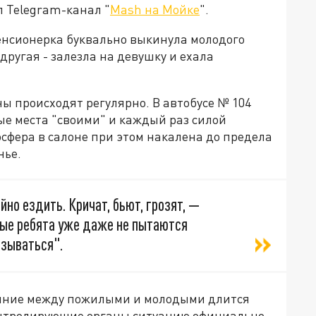
л Telegram-канал "
Mash на Мойке
".
пенсионерка буквально выкинула молодого
 другая - залезла на девушку и ехала
ы происходят регулярно. В автобусе № 104
е места "своими" и каждый раз силой
осфера в салоне при этом накалена до предела
нье.
но ездить. Кричат, бьют, грозят, —
ые ребята уже даже не пытаются
язываться".
ояние между пожилыми и молодыми длится
контролирующие органы ситуацию официально