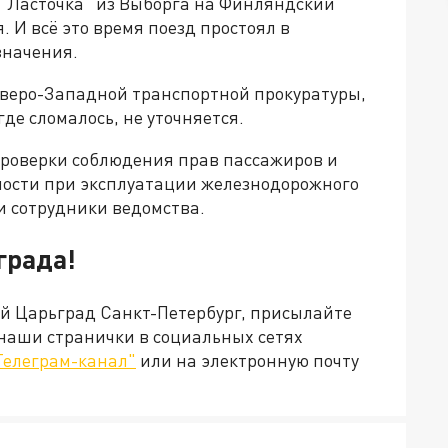
 "Ласточка" из Выборга на Финляндский
. И всё это время поезд простоял в
значения.
еверо-Западной транспортной прокуратуры,
где сломалось, не уточняется.
проверки соблюдения прав пассажиров и
ности при эксплуатации железнодорожного
ли сотрудники ведомства.
града!
ей Царьград Санкт-Петербург, присылайте
 наши странички в социальных сетях
Телеграм-канал"
или на электронную почту