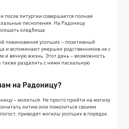
ли после литургии совершается полная
схальные песнопения. На Радоницу
посещать кладбища.
ней поминовения усопших – позитивный
ща и вспоминают умерших родственников не с
ние и вечную жизнь. Этот день – возможность
 а также разделить с ними пасхальную
нам на Радоницу?
ницу – молиться. Не просто прийти на могилу
прочитать литию или помолиться своими
погост, приводят могилы усопших в порядок