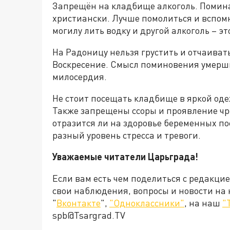
Запрещён на кладбище алкоголь. Помина
христиански. Лучше помолиться и вспомн
могилу лить водку и другой алкоголь – э
На Радоницу нельзя грустить и отчаиват
Воскресение. Смысл поминовения умерших
милосердия.
Не стоит посещать кладбище в яркой оде
Также запрещены ссоры и проявление чр
отразится ли на здоровье беременных пос
разный уровень стресса и тревоги.
Уважаемые читатели Царьграда!
Если вам есть чем поделиться с редакци
свои наблюдения, вопросы и новости на
"
Вконтакте
",
"Одноклассники"
, на наш
"
spb@Tsargrad.TV