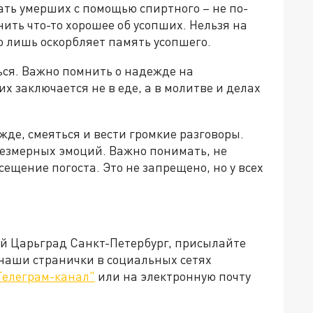
ть умерших с помощью спиртного – не по-
ить что-то хорошее об усопших. Нельзя на
то лишь оскорбляет память усопшего.
ься. Важно помнить о надежде на
 заключается не в еде, а в молитве и делах
жде, смеяться и вести громкие разговоры.
езмерных эмоций. Важно понимать, не
ещение погоста. Это не запрещено, но у всех
ей Царьград Санкт-Петербург, присылайте
 наши странички в социальных сетях
Телеграм-канал"
или на электронную почту