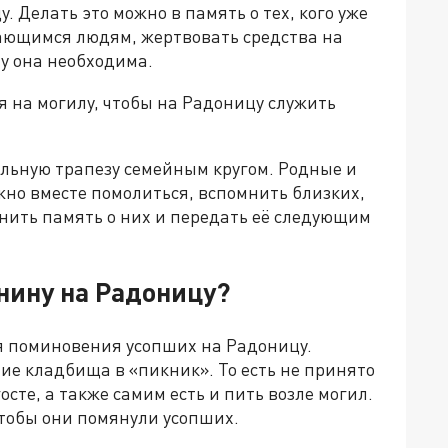
 Делать это можно в память о тех, кого уже
ающимся людям, жертвовать средства на
му она необходима.
на могилу, чтобы на Радоницу служить
льную трапезу семейным кругом. Родные и
жно вместе помолиться, вспомнить близких,
анить память о них и передать её следующим
нину на Радоницу?
я поминовения усопших на Радоницу.
ие кладбища в «пикник». То есть не принято
осте, а также самим есть и пить возле могил.
тобы они помянули усопших.