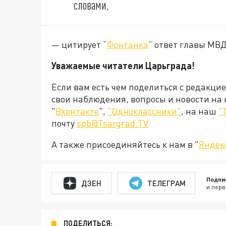
словами,
— цитирует “
Фонтанка
” ответ главы МВ
Уважаемые читатели Царьграда!
Если вам есть чем поделиться с редакци
свои наблюдения, вопросы и новости на
"
Вконтакте
",
"Одноклассники"
, на наш
"
почту
spb@Tsargrad.TV
А также присоединяйтесь к нам в "
Яндек
Подпи
ДЗЕН
ТЕЛЕГРАМ
и перв
ПОДЕЛИТЬСЯ: