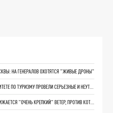
ОСКВЫ: НА ГЕНЕРАЛОВ ОХОТЯТСЯ "ЖИВЫЕ ДРОНЫ"
КАК ВЕРНУТЬ КИТАЙЦЕВ В ПЕТЕРБУРГ? В КОМИТЕТЕ ПО ТУРИЗМУ ПРОВЕЛИ СЕРЬЕЗНЫЕ И НЕУТЕШИТЕЛЬНЫЕ РАСЧЕТЫ
ПЕТЕРБУРГ В ЖЁЛТОЙ ЗОНЕ: К ГОРОДУ ПРИБЛИЖАЕТСЯ "ОЧЕНЬ КРЕПКИЙ" ВЕТЕР, ПРОТИВ КОТОРОГО ТРУДНО ИДТИ