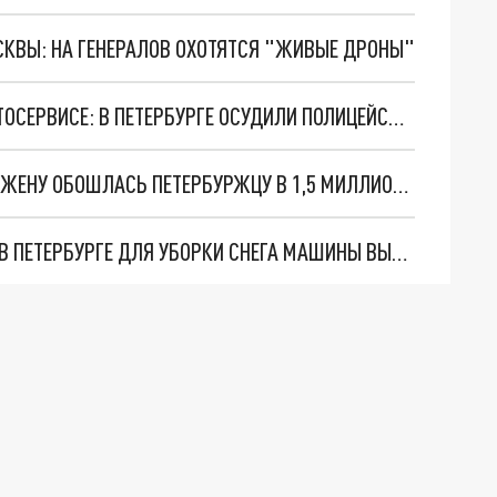
ОСКВЫ: НА ГЕНЕРАЛОВ ОХОТЯТСЯ "ЖИВЫЕ ДРОНЫ"
БРАЛ "ДАНЬ" С МИГРАНТОВ-НЕЛЕГАЛОВ В АВТОСЕРВИСЕ: В ПЕТЕРБУРГЕ ОСУДИЛИ ПОЛИЦЕЙСКОГО-ВЗЯТОЧНИКА
КРЕДИТ НА УБИЙСТВО: ПОПЫТКА “ЗАКАЗАТЬ” ЖЕНУ ОБОШЛАСЬ ПЕТЕРБУРЖЦУ В 1,5 МИЛЛИОНА И ШЕСТЬ ЛЕТ
ОСОБЕННОСТИ ПАРКОВКИ В ЗИМНИЙ ПЕРИОД: В ПЕТЕРБУРГЕ ДЛЯ УБОРКИ СНЕГА МАШИНЫ ВЫГОНЯТ ИЗ ДВОРОВ