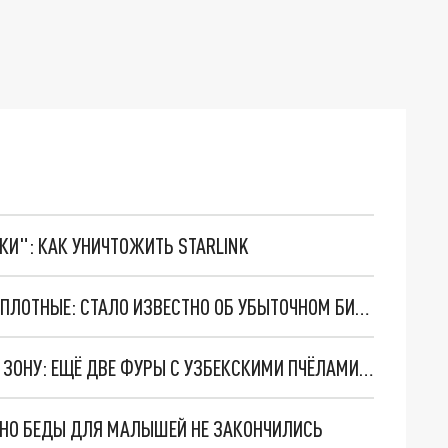
ТКИ": КАК УНИЧТОЖИТЬ STARLINK
ЕГО КОМПАНИИ ТЕРПЯТ "КРАХ", НО ГАСТРОЛИ ПЛОТНЫЕ: СТАЛО ИЗВЕСТНО ОБ УБЫТОЧНОМ БИЗНЕСЕ АЛЕКСАНДРА РЕВВЫ
ЗАТЕРЯЛИСЬ В СТРАНЕ, МИНУЯ КАРАНТИННУЮ ЗОНУ: ЕЩЁ ДВЕ ФУРЫ С УЗБЕКСКИМИ ПЧЁЛАМИ-НЕЛЕГАЛАМИ СКРЫЛИСЬ В РОССИИ
. НО БЕДЫ ДЛЯ МАЛЫШЕЙ НЕ ЗАКОНЧИЛИСЬ