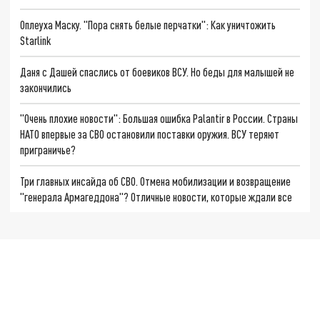
Оплеуха Маску. "Пора снять белые перчатки": Как уничтожить
Starlink
Даня с Дашей спаслись от боевиков ВСУ. Но беды для малышей не
закончились
"Очень плохие новости": Большая ошибка Palantir в России. Страны
НАТО впервые за СВО остановили поставки оружия. ВСУ теряют
приграничье?
Три главных инсайда об СВО. Отмена мобилизации и возвращение
"генерала Армагеддона"? Отличные новости, которые ждали все