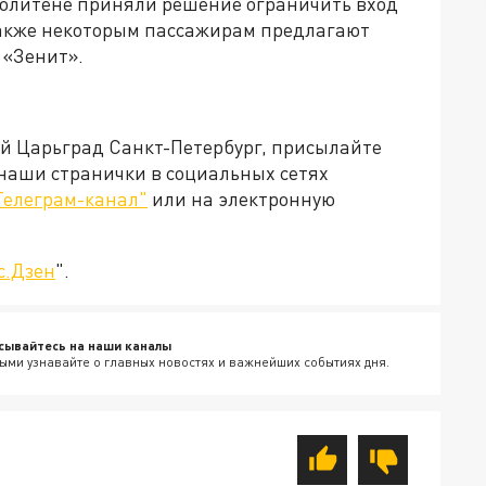
политене приняли решение ограничить вход
 Также некоторым пассажирам предлагают
 «Зенит».
ей Царьград Санкт-Петербург, присылайте
 наши странички в социальных сетях
Телеграм-канал"
или на электронную
с.Дзен
".
сывайтесь на наши каналы
ыми узнавайте о главных новостях и важнейших событиях дня.