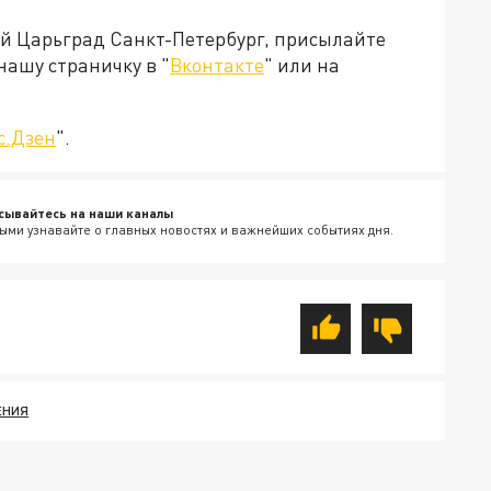
ей Царьград Санкт-Петербург, присылайте
нашу страничку в "
Вконтакте
" или на
с.Дзен
".
сывайтесь на наши каналы
ыми узнавайте о главных новостях и важнейших событиях дня.
ЕНИЯ