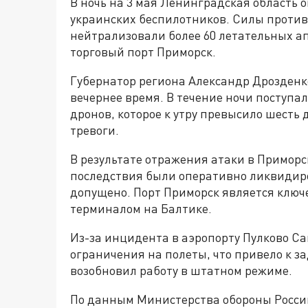
В ночь на 3 мая Ленинградская область
украинских беспилотников. Силы проти
нейтрализовали более 60 летательных а
торговый порт Приморск.
Губернатор региона Александр Дрозденк
вечернее время. В течение ночи поступа
дронов, которое к утру превысило шесть 
тревоги.
В результате отражения атаки в Приморс
последствия были оперативно ликвидиро
допущено. Порт Приморск является клю
терминалом на Балтике.
Из-за инцидента в аэропорту Пулково С
ограничения на полеты, что привело к за
возобновил работу в штатном режиме.
По данным Министерства обороны России