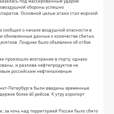
 оказалась под массированным ударом
вовоздушной обороны успешно
ппаратов. Основной целью атаки стал морской
о сообщил о начале воздушной опасности в
ли обновленные данные о количестве сбитых
десятков. Позднее было объявлено об отбое
ке произошло возгорание в порту, однако
ваны, и разлива нефтепродуктов не
чевым российским нефтеналивным
анкт-Петербурга были введены временные
держке более 40 рейсов. К утру аэропорт
, за ночь над территорией России было сбито