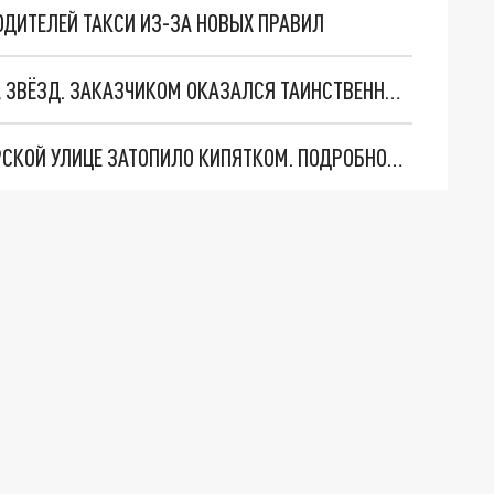
ОДИТЕЛЕЙ ТАКСИ ИЗ-ЗА НОВЫХ ПРАВИЛ
ПИТЕРСКИЕ "СПОРТИКИ" УСТРОИЛИ ОХОТУ НА ЗВЁЗД. ЗАКАЗЧИКОМ ОКАЗАЛСЯ ТАИНСТВЕННЫЙ КУРАТОР ИЗ-ЗА ГРАНИЦЫ: КТО ЧУТЬ НЕ УКРАЛ ЗВЕЗДУ "ЗЕНИТА"
ТРОПИЧЕСКИЕ ЛИВНИ В ПИТЕРЕ: ЖК НА ВИШЕРСКОЙ УЛИЦЕ ЗАТОПИЛО КИПЯТКОМ. ПОДРОБНОСТИ ПРОИСШЕСТВИЯ