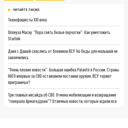
ЧИТАЙТЕ ТАКЖЕ:
Технофашисты XXI века
Оплеуха Маску. "Пора снять белые перчатки": Как уничтожить
Starlink
Даня с Дашей спаслись от боевиков ВСУ. Но беды для малышей не
закончились
"Очень плохие новости": Большая ошибка Palantir в России. Страны
НАТО впервые за СВО остановили поставки оружия. ВСУ теряют
приграничье?
Три главных инсайда об СВО. Отмена мобилизации и возвращение
"генерала Армагеддона"? Отличные новости, которые ждали все