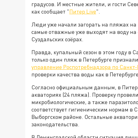
градусов. И местные жители, и гости Се
как сообщает "
Питер Live
".
Люди уже начали загорать на пляжах на 
самые отважные уже выходят на воду на 
Суздальских озёрах.
Правда, купальный сезон в этом году в С
только один пляж в Петербурге признал
управление Роспотребнадзора по Санкт-
проверки качества воды как в Петербурге
Согласно официальным данным, в Питере
акваториях (24 пляжа). Проверку провел
микробиологические, а также паразитоло
соответствует гигиеническим нормам в С
Выборгском районе. Остальные акватори
законодательства.
В Ленинградской области ситуация лучш