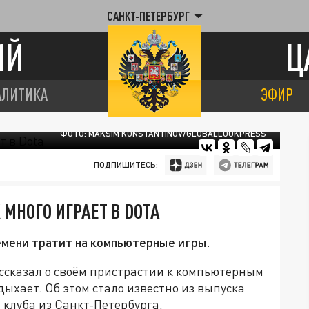
САНКТ-ПЕТЕРБУРГ
ИЙ
Ц
АЛИТИКА
ЭФИР
ФОТО: MAKSIM KONSTANTINOV/GLOBALLOOKPRESS
ПОДПИШИТЕСЬ:
 МНОГО ИГРАЕТ В DOTA
емени тратит на компьютерные игры.
ссказал о своём пристрастии к компьютерным
дыхает. Об этом стало известно из выпуска
е
клуба из Санкт-Петербурга.