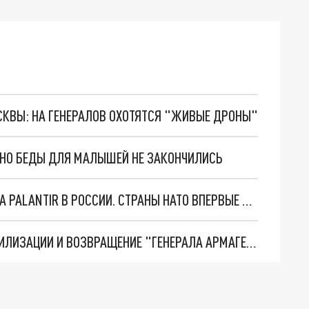
ОСКВЫ: НА ГЕНЕРАЛОВ ОХОТЯТСЯ "ЖИВЫЕ ДРОНЫ"
. НО БЕДЫ ДЛЯ МАЛЫШЕЙ НЕ ЗАКОНЧИЛИСЬ
"ОЧЕНЬ ПЛОХИЕ НОВОСТИ": БОЛЬШАЯ ОШИБКА PALANTIR В РОССИИ. СТРАНЫ НАТО ВПЕРВЫЕ ЗА СВО ОСТАНОВИЛИ ПОСТАВКИ ОРУЖИЯ. ВСУ ТЕРЯЮТ ПРИГРАНИЧЬЕ?
ТРИ ГЛАВНЫХ ИНСАЙДА ОБ СВО. ОТМЕНА МОБИЛИЗАЦИИ И ВОЗВРАЩЕНИЕ "ГЕНЕРАЛА АРМАГЕДДОНА"? ОТЛИЧНЫЕ НОВОСТИ, КОТОРЫЕ ЖДАЛИ ВСЕ