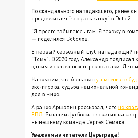
По скандального нападающего, ранее он и
предпочитает "сыграть катку" в Dota 2.
"Я просто забываюсь там. Я захожу в ком
— поделился Соболев.
В первый серьёзный клуб нападающий поп
"Томь". В 2020 году Александр подписал 
одним из ключевых игроков атаки. Летом
Напомним, что Аршавин
усомнился в буд
экс-игрока, судьба национальной коман
дел в мире.
А ранее Аршавин рассказал, чего
не хват
РПЛ.
Бывший футболист ответил на вопро
нынешнему команде Сергея Семака.
Уважаемые читатели Царьграда!