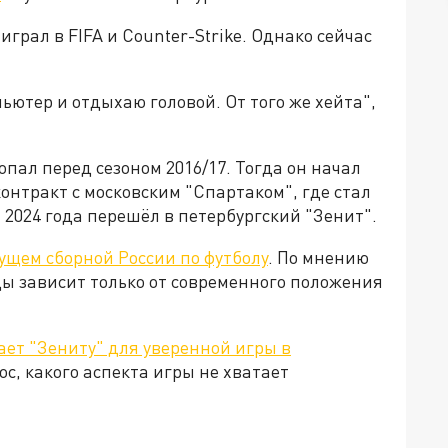
грал в FIFA и Counter-Strike. Однако сейчас
пьютер и отдыхаю головой. От того же хейта",
ал перед сезоном 2016/17. Тогда он начал
контракт с московским "Спартаком", где стал
 2024 года перешёл в петербургский "Зенит".
ущем сборной России по футболу
. По мнению
ды зависит только от современного положения
ает "Зениту" для уверенной игры в
с, какого аспекта игры не хватает