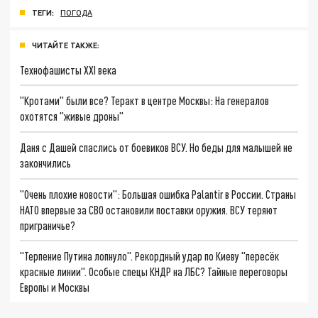
ТЕГИ:
ПОГОДА
ЧИТАЙТЕ ТАКЖЕ:
Технофашисты XXI века
"Кротами" были все? Теракт в центре Москвы: На генералов
охотятся "живые дроны"
Даня с Дашей спаслись от боевиков ВСУ. Но беды для малышей не
закончились
"Очень плохие новости": Большая ошибка Palantir в России. Страны
НАТО впервые за СВО остановили поставки оружия. ВСУ теряют
приграничье?
"Терпение Путина лопнуло". Рекордный удар по Киеву "пересёк
красные линии". Особые спецы КНДР на ЛБС? Тайные переговоры
Европы и Москвы