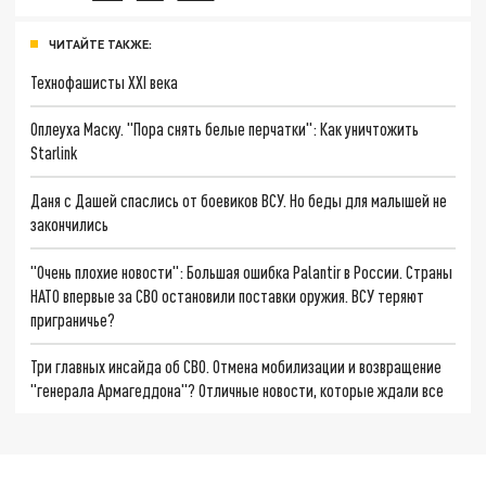
ЧИТАЙТЕ ТАКЖЕ:
Технофашисты XXI века
Оплеуха Маску. "Пора снять белые перчатки": Как уничтожить
Starlink
Даня с Дашей спаслись от боевиков ВСУ. Но беды для малышей не
закончились
"Очень плохие новости": Большая ошибка Palantir в России. Страны
НАТО впервые за СВО остановили поставки оружия. ВСУ теряют
приграничье?
Три главных инсайда об СВО. Отмена мобилизации и возвращение
"генерала Армагеддона"? Отличные новости, которые ждали все