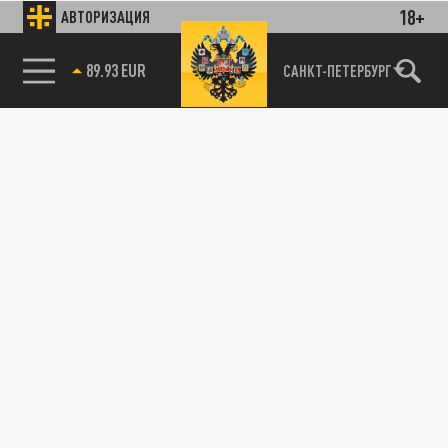
18+
АВТОРИЗАЦИЯ
85.64 BRENT
САНКТ-ПЕТЕРБУРГ
89.93 EUR