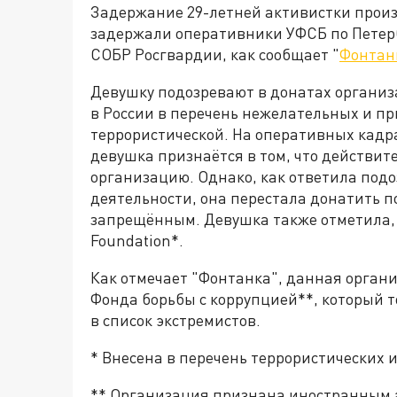
Задержание 29-летней активистки произ
задержали оперативники УФСБ по Петер
СОБР Росгвардии, как сообщает "
Фонтан
Девушку подозревают в донатах организа
в России в перечень нежелательных и п
террористической. На оперативных кадр
девушка признаётся в том, что действи
организацию. Однако, как ответила под
деятельности, она перестала донатить п
запрещённым. Девушка также отметила, ч
Foundation*.
Как отмечает "Фонтанка", данная орга
Фонда борьбы с коррупцией**, который 
в список экстремистов.
* Внесена в перечень террористических 
** Организация признана иностранным а