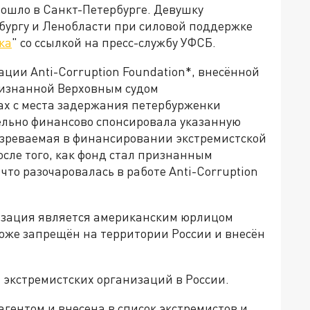
ошло в Санкт-Петербурге. Девушку
бургу и Ленобласти при силовой поддержке
ка
" со ссылкой на пресс-службу УФСБ.
ции Anti-Corruption Foundation*, внесённой
ризнанной Верховным судом
ах с места задержания петербурженки
тельно финансово спонсировала указанную
озреваемая в финансировании экстремистской
осле того, как фонд стал признанным
то разочаровалась в работе Anti-Corruption
низация является американским юрлицом
тоже запрещён на территории России и внесён
и экстремистских организаций в России.
гентом и внесена в список экстремистов и