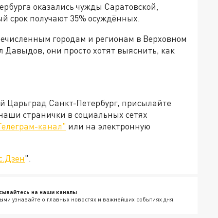
ербурга оказались чужды Саратовской,
ый срок получают 35% осуждённых.
еречисленным городам и регионам в Верховном
л Давыдов, они просто хотят выяснить, как
ей Царьград Санкт-Петербург, присылайте
 наши странички в социальных сетях
Телеграм-канал"
или на электронную
с.Дзен
".
сывайтесь на наши каналы
ыми узнавайте о главных новостях и важнейших событиях дня.