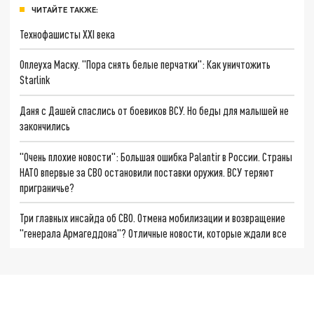
ЧИТАЙТЕ ТАКЖЕ:
Технофашисты XXI века
Оплеуха Маску. "Пора снять белые перчатки": Как уничтожить
Starlink
Даня с Дашей спаслись от боевиков ВСУ. Но беды для малышей не
закончились
"Очень плохие новости": Большая ошибка Palantir в России. Страны
НАТО впервые за СВО остановили поставки оружия. ВСУ теряют
приграничье?
Три главных инсайда об СВО. Отмена мобилизации и возвращение
"генерала Армагеддона"? Отличные новости, которые ждали все