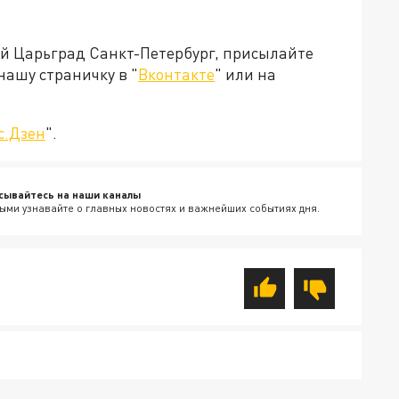
ей Царьград Санкт-Петербург, присылайте
нашу страничку в "
Вконтакте
" или на
с.Дзен
".
сывайтесь на наши каналы
ыми узнавайте о главных новостях и важнейших событиях дня.