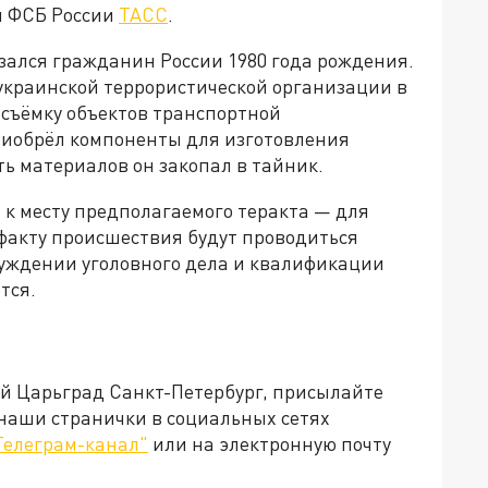
й ФСБ России
ТАСС
.
ался гражданин России 1980 года рождения.
 украинской террористической организации в
осъёмку объектов транспортной
риобрёл компоненты для изготовления
ть материалов он закопал в тайник.
к месту предполагаемого теракта — для
 факту происшествия будут проводиться
буждении уголовного дела и квалификации
тся.
ей Царьград Санкт-Петербург, присылайте
 наши странички в социальных сетях
Телеграм-канал"
или на электронную почту