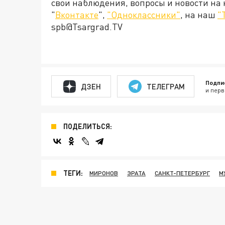
свои наблюдения, вопросы и новости на
"
Вконтакте
",
"Одноклассники"
, на наш
"
spb@Tsargrad.TV
Подпи
ДЗЕН
ТЕЛЕГРАМ
и перв
ПОДЕЛИТЬСЯ:
ТЕГИ:
МИРОНОВ
ЭРАТА
САНКТ-ПЕТЕРБУРГ
М