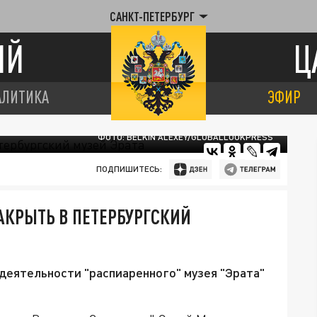
САНКТ-ПЕТЕРБУРГ
ИЙ
Ц
АЛИТИКА
ЭФИР
ФОТО: BELKIN ALEXEY/GLOBALLOOKPRESS
ПОДПИШИТЕСЬ:
АКРЫТЬ В ПЕТЕРБУРГСКИЙ
деятельности "распиаренного" музея "Эрата"