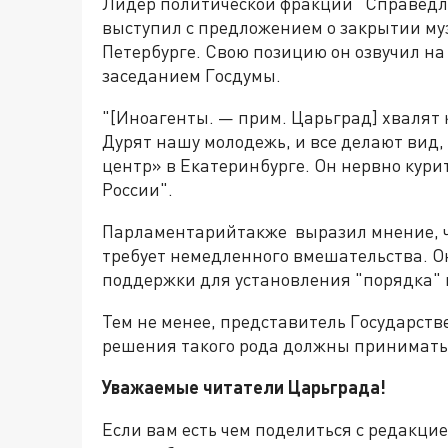
Лидер политической фракции "Справедл
выступил с предложением о закрытии муз
Петербурге. Свою позицию он озвучил н
заседанием Госдумы.
"[Иноагенты. — прим. Царьград] хвалят 
Дурят нашу молодежь, и все делают вид,
центр» в Екатеринбурге. Он нервно кури
России".
Парламентарийтакже выразил мнение, чт
требует немедленного вмешательства. О
поддержки для установления "порядка" 
Тем не менее, представитель Государств
решения такого рода должны приниматьс
Уважаемые читатели Царьграда!
Если вам есть чем поделиться с редакци