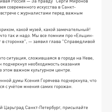
ивая Россия — За правду" Сергй Миронов
ея современного искусства в Санкт-
а встрече с журналистами перед важным
криком, какой музей, какой замечательный!
 что так и надо. Мы все помним про «Ельцин-
т в сторонке", — заявил глава "Справедливой
о ситуация, сложившаяся в городе на Неве,
н подчеркнул необходимость оказания
в этом важном культурном центре.
енной думы Ксения Горячева подчеркнула, что
я с учётом мнения самих горожан.
ей Царьград Санкт-Петербург, присылайте