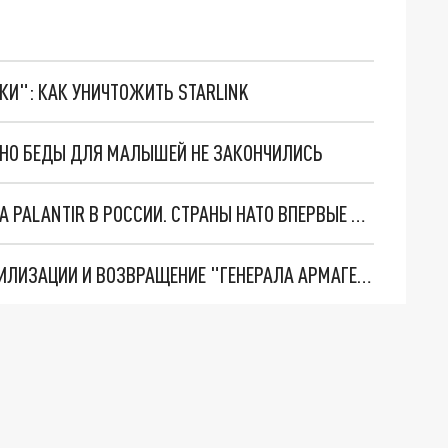
ТКИ": КАК УНИЧТОЖИТЬ STARLINK
. НО БЕДЫ ДЛЯ МАЛЫШЕЙ НЕ ЗАКОНЧИЛИСЬ
"ОЧЕНЬ ПЛОХИЕ НОВОСТИ": БОЛЬШАЯ ОШИБКА PALANTIR В РОССИИ. СТРАНЫ НАТО ВПЕРВЫЕ ЗА СВО ОСТАНОВИЛИ ПОСТАВКИ ОРУЖИЯ. ВСУ ТЕРЯЮТ ПРИГРАНИЧЬЕ?
ТРИ ГЛАВНЫХ ИНСАЙДА ОБ СВО. ОТМЕНА МОБИЛИЗАЦИИ И ВОЗВРАЩЕНИЕ "ГЕНЕРАЛА АРМАГЕДДОНА"? ОТЛИЧНЫЕ НОВОСТИ, КОТОРЫЕ ЖДАЛИ ВСЕ