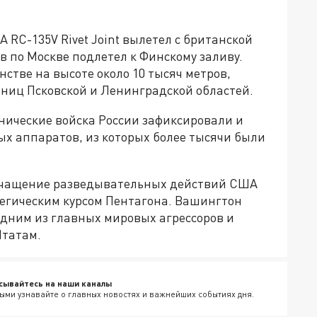
 RC-135V Rivet Joint вылетел с британской
в по Москве подлетел к Финскому заливу.
стве на высоте около 10 тысяч метров,
аниц Псковской и Ленинградской областей.
нические войска России зафиксировали и
ых аппаратов, из которых более тысячи были
учащение разведывательных действий США
тегическим курсом Пентагона. Вашингтон
 одним из главных мировых агрессоров и
Штатам.
сывайтесь на наши каналы
ыми узнавайте о главных новостях и важнейших событиях дня.