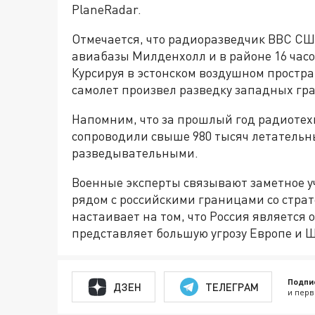
PlaneRadar.
Отмечается, что радиоразведчик ВВС США
авиабазы Милденхолл и в районе 16 часо
Курсируя в эстонском воздушном простран
самолет произвел разведку западных гр
Напомним, что за прошлый год радиотех
сопроводили свыше 980 тысяч летательн
разведывательными.
Военные эксперты связывают заметное 
рядом с российскими границами со стра
настаивает на том, что Россия является
представляет большую угрозу Европе и 
Подпи
ДЗЕН
ТЕЛЕГРАМ
и перв