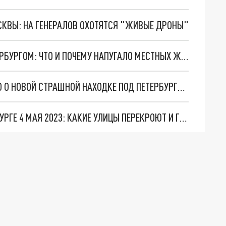
ОСКВЫ: НА ГЕНЕРАЛОВ ОХОТЯТСЯ "ЖИВЫЕ ДРОНЫ"
ВОЕННЫЕ ВЕРТОЛЕТЫ В НЕБЕ НАД САНКТ-ПЕТЕРБУРГОМ: ЧТО И ПОЧЕМУ НАПУГАЛО МЕСТНЫХ ЖИТЕЛЕЙ
КОЛОДЕЦ С "МЕРТВОЙ ВОДОЙ": ЧТО ИЗВЕСТНО О НОВОЙ СТРАШНОЙ НАХОДКЕ ПОД ПЕТЕРБУРГОМ
РЕПЕТИЦИЯ ПАРАДА ПОБЕДЫ В САНКТ-ПЕТЕРБУРГЕ 4 МАЯ 2023: КАКИЕ УЛИЦЫ ПЕРЕКРОЮТ И ГДЕ СМОТРЕТЬ