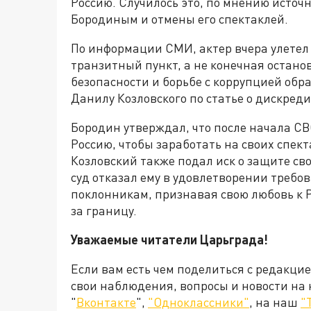
Россию. Случилось это, по мнению источ
Бородиным и отмены его спектаклей.
По информации СМИ, актер вчера улетел 
транзитный пункт, а не конечная остано
безопасности и борьбе с коррупцией обра
Данилу Козловского по статье о дискре
Бородин утверждал, что после начала СВ
Россию, чтобы заработать на своих спек
Козловский также подал иск о защите св
суд отказал ему в удовлетворении требо
поклонникам, признавая свою любовь к Р
за границу.
Уважаемые читатели Царьграда!
Если вам есть чем поделиться с редакци
свои наблюдения, вопросы и новости на
"
Вконтакте
",
"Одноклассники"
, на наш
"