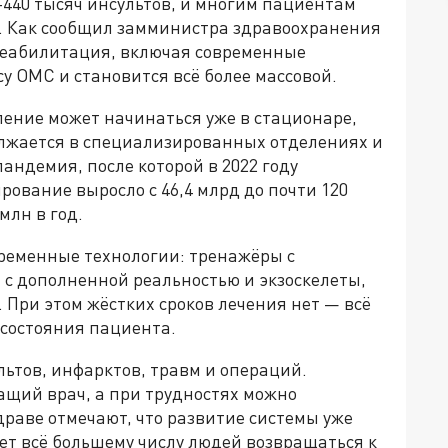
–440 тысяч инсультов, и многим пациентам
е. Как сообщил замминистра здравоохранения
реабилитация, включая современные
у ОМС и становится всё более массовой.
ление может начинаться уже в стационаре,
лжается в специализированных отделениях и
андемия, после которой в 2022 году
ование выросло с 46,4 млрд до почти 120
млн в год.
ременные технологии: тренажёры с
 с дополненной реальностью и экзоскелеты,
При этом жёстких сроков лечения нет — всё
 состояния пациента.
льтов, инфарктов, травм и операций.
щий врач, а при трудностях можно
раве отмечают, что развитие системы уже
ет всё большему числу людей возвращаться к