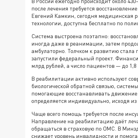
В России ежегодно происходит около 430
после лечения требуется восстановлени
Евгений Камкин, сегодня медицинская 
технологии, доступна бесплатно по полис
Система выстроена поэтапно: восстанов
иногда даже в реанимации, затем продо
амбулаторно. Толчком к развитию стала п
запустили федеральный проект. Финансир
млрд рублей, а число пациентов — до 1,8 
В реабилитации активно используют сов
биологической обратной связью, системы
помогающие восстанавливать движение. 
определяется индивидуально, исходя из
Чаще всего помощь требуется после инсу
Направление на реабилитацию даёт леча
обращаться в страховую по ОМС. В Минзд
снижает уровень инвалидности и помога