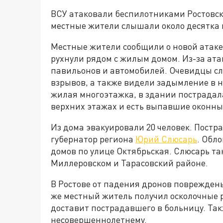
ВСУ атаковали беспилотниками Ростовску
местные жители слышали около десятка
Местные жители сообщили о новой атаке
рухнули рядом с жилым домом. Из-за ат
павильонов и автомобилей. Очевидцы с
взрывов, а также видели задымление в 
жилая многоэтажка, в здании пострадал
верхних этажах и есть выпавшие оконны
Из дома эвакуировали 20 человек. Постр
губернатор региона
Юрий Слюсарь
. Обл
домов по улице Октябрьская. Слюсарь т
Миллеровском и Тарасовский районе.
В Ростове от падения дронов повреждены
же местный житель получил осколочные р
доставит пострадавшего в больницу. Та
несовершеннолетнему.