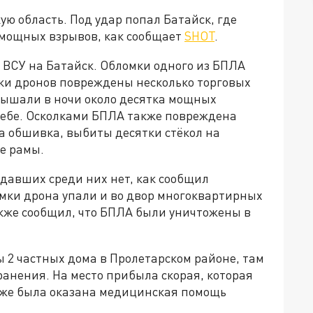
ю область. Под удар попал Батайск, где
 мощных взрывов, как сообщает
SHOT
.
 ВСУ на Батайск. Обломки одного из БПЛА
аки дронов повреждены несколько торговых
лышали в ночи около десятка мощных
небе. Осколками БПЛА также повреждена
а обшивка, выбиты десятки стëкол на
е рамы.
адавших среди них нет, как сообщил
омки дрона упали и во двор многоквартирных
акже сообщил, что БПЛА были уничтожены в
 2 частных дома в Пролетарском районе, там
анения. На место прибыла скорая, которая
кже была оказана медицинская помощь