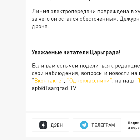
Линия электропередачи повреждена в ху
за чего он остался обесточенным. Дежу
дрона.
Уважаемые читатели Царьграда!
Если вам есть чем поделиться с редакци
свои наблюдения, вопросы и новости на
"
Вконтакте
",
"Одноклассники"
, на наш
"
spb@Tsargrad.TV
Подпи
ДЗЕН
ТЕЛЕГРАМ
и перв