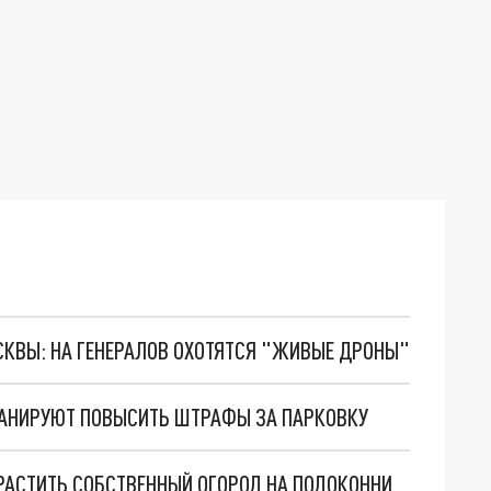
ОСКВЫ: НА ГЕНЕРАЛОВ ОХОТЯТСЯ "ЖИВЫЕ ДРОНЫ"
ПЛАНИРУЮТ ПОВЫСИТЬ ШТРАФЫ ЗА ПАРКОВКУ
СВЕЖАЯ ЗЕЛЕНЬ ВСЕГДА ПОД РУКОЙ: КАК ВЫРАСТИТЬ СОБСТВЕННЫЙ ОГОРОД НА ПОДОКОННИКЕ И ЕЖЕДНЕВНО СОБИРАТЬ УРОЖАЙ