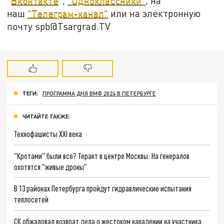
"
Вконтакте
",
"Одноклассники"
, на
наш
"Телеграм-канал"
или на электронную
почту spb@Tsargrad.TV
ТЕГИ:
ПРОГРАММА ДНЯ ВМФ 2024 В ПЕТЕРБУРГЕ
ЧИТАЙТЕ ТАКЖЕ:
Технофашисты XXI века
"Кротами" были все? Теракт в центре Москвы: На генералов
охотятся "живые дроны"
В 13 районах Петербурга пройдут гидравлические испытания
теплосетей
СК обжаловал возврат дела о жестоком нападении на участника