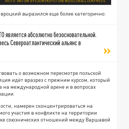
ФОТО: ANTONI BYSZEWSKI/FOTONEWS/GLOBALLOOKPRESS
авроцкий выразился еще более категорично:
ТО является абсолютно безосновательной.
весь Североатлантический альянс в
твовать о возможном пересмотре польской
ция идёт вразрез с прежним курсом, который
 на международной арене и в вопросах
рации.
ости, намерен сконцентрироваться на
мого участия в конфликте на территории
нке союзнических отношений между Варшавой