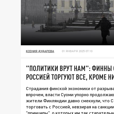
КСЕНИЯ ДУДАРЕВА
01 ЯНВАРЯ 2025 07:10
"ПОЛИТИКИ ВРУТ НАМ": ФИННЫ 
РОССИЕЙ ТОРГУЮТ ВСЕ, КРОМЕ Н
Страдания финской экономики от разрыв
впрочем, власти Суоми упорно продолжаю
жители Финляндии давно смекнули, что 
торговать с Россией, невзирая на санкци
"принципы", о которых им так старательн