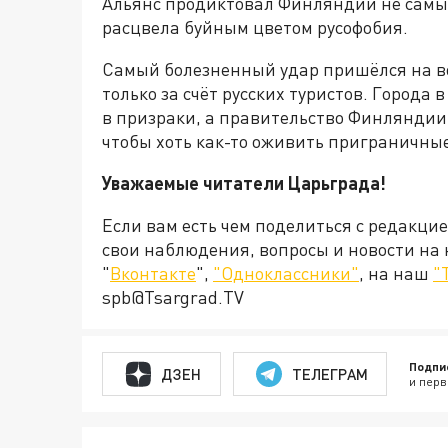
Альянс продиктовал Финляндии не самые 
расцвела буйным цветом русофобия.
Самый болезненный удар пришёлся на в
только за счёт русских туристов. Город
в призраки, а правительство Финляндии
чтобы хоть как-то оживить приграничны
Уважаемые читатели Царьграда!
Если вам есть чем поделиться с редакци
свои наблюдения, вопросы и новости на
"
Вконтакте
",
"Одноклассники"
, на наш
"
spb@Tsargrad.TV
Подпи
ДЗЕН
ТЕЛЕГРАМ
и перв