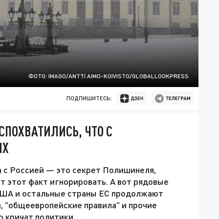
ФОТО: IMAGO/ANTTI AIMO-KOIVISTO/GLOBALLOOKPRESS
ПОДПИШИТЕСЬ:
СПОХВАТИЛИСЬ, ЧТО С
ИХ
а с Россией — это секрет Полишинеля,
т этот факт игнорировать. А вот рядовые
США и остальные страны ЕС продолжают
и, "общеевропейские правила" и прочие
о кричат политики.