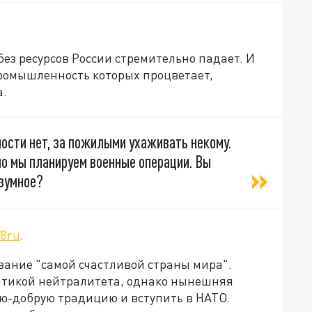
ез ресурсов России стремительно падает. И
ромышленность которых процветает,
а.
ости нет, за пожилыми ухаживать некому.
но мы планируем военные операции. Вы
езумное?
78ru
.
вание "самой счастливой страны мира".
итикой нейтралитета, однако нынешняя
ую-добрую традицию и вступить в НАТО.