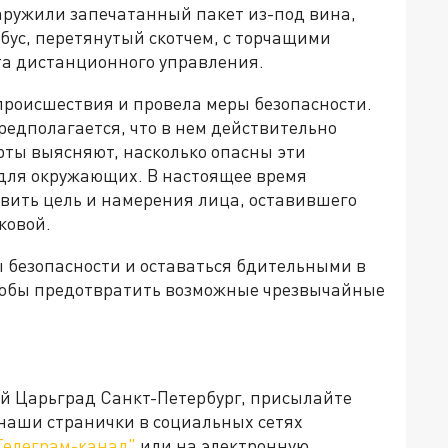
наружили запечатанный пакет из-под вина,
бус, перетянутый скотчем, с торчащими
та дистанционного управления.
роисшествия и провела меры безопасности.
редполагается, что в нем действительно
рты выясняют, насколько опасны эти
 для окружающих. В настоящее время
овить цель и намерения лица, оставившего
ковой.
 безопасности и оставаться бдительными в
тобы предотвратить возможные чрезвычайные
ей Царьград Санкт-Петербург, присылайте
 наши странички в социальных сетях
Телеграм-канал"
или на электронную