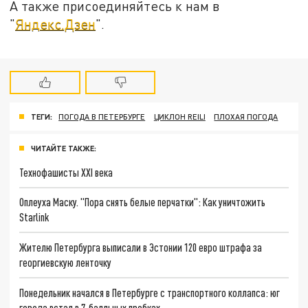
А также присоединяйтесь к нам в
"
Яндекс.Дзен
".
ТЕГИ:
ПОГОДА В ПЕТЕРБУРГЕ
ЦИКЛОН REILI
ПЛОХАЯ ПОГОДА
ЧИТАЙТЕ ТАКЖЕ:
Технофашисты XXI века
Оплеуха Маску. "Пора снять белые перчатки": Как уничтожить
Starlink
Жителю Петербурга выписали в Эстонии 120 евро штрафа за
георгиевскую ленточку
Понедельник начался в Петербурге с транспортного коллапса: юг
города встал в 7-балльных пробках