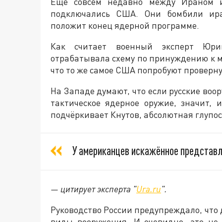
Ещё совсем недавно между Ираном и
подключались США. Они бомбили иран
положит конец ядерной программе.
Как считает военный эксперт Юрий
отрабатывала схему по принуждению к ми
что то же самое США попробуют провернут
На Западе думают, что если русские во
тактическое ядерное оружие, значит, 
подчёркивает Кнутов, абсолютная глупос
У американцев искажённое представле
— цитирует эксперта "
Ura.ru
".
Руководство России предупреждало, что
виды вооружения. И очевидно, это не