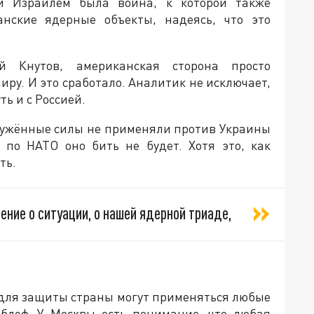
 Израилем была война, к которой также
ские ядерные объекты, надеясь, что это
 Кнутов, американская сторона просто
ру. И это сработало. Аналитик не исключает,
ь и с Россией.
оружённые силы не применяли против Украины
и по НАТО оно бить не будет. Хотя это, как
ть.
ние о ситуации, о нашей ядерной триаде,
 для защиты страны могут применяться любые
 блеф. У Москвы есть понимание, что любая