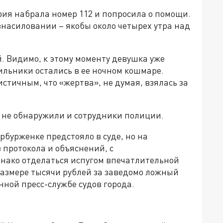
рия набрала номер 112 и попросила о помощи.
насиловании – якобы около четырех утра над
. Видимо, к этому моменту девушка уже
сильники остались в ее ночном кошмаре.
стичным, что «жертва», не думая, взялась за
я не обнаружили и сотрудники полиции.
бурженке предстояло в суде, но на
з протокола и объяснений, с
нако отделаться испугом впечатлительной
 размере тысячи рублей за заведомо ложный
нной пресс-службе судов города.