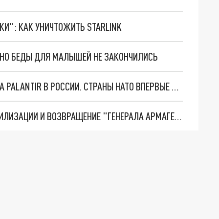
ТКИ": КАК УНИЧТОЖИТЬ STARLINK
. НО БЕДЫ ДЛЯ МАЛЫШЕЙ НЕ ЗАКОНЧИЛИСЬ
"ОЧЕНЬ ПЛОХИЕ НОВОСТИ": БОЛЬШАЯ ОШИБКА PALANTIR В РОССИИ. СТРАНЫ НАТО ВПЕРВЫЕ ЗА СВО ОСТАНОВИЛИ ПОСТАВКИ ОРУЖИЯ. ВСУ ТЕРЯЮТ ПРИГРАНИЧЬЕ?
ТРИ ГЛАВНЫХ ИНСАЙДА ОБ СВО. ОТМЕНА МОБИЛИЗАЦИИ И ВОЗВРАЩЕНИЕ "ГЕНЕРАЛА АРМАГЕДДОНА"? ОТЛИЧНЫЕ НОВОСТИ, КОТОРЫЕ ЖДАЛИ ВСЕ