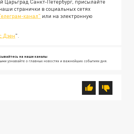
ей Царьград Санкт-Петербург, присылайте
 наши странички в социальных сетях
Телеграм-канал"
или на электронную
с.Дзен
".
сывайтесь на наши каналы
ыми узнавайте о главных новостях и важнейших событиях дня.