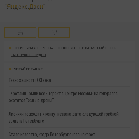
"
Яндекс.Дзен
".
ТЕГИ:
УРАГАН
ZELDA
НЕПОГОДА
ШКВАЛИСТЫЙ ВЕТЕР
ЗАТОНУВШЕЕ СУДНО
ЧИТАЙТЕ ТАКЖЕ:
Технофашисты XXI века
"Кротами" были все? Теракт в центре Москвы: На генералов
охотятся "живые дроны"
Лисички подходят к концу: названа дата следующей грибной
волны в Петербурге
Стало известно, когда Петербург снова накроет