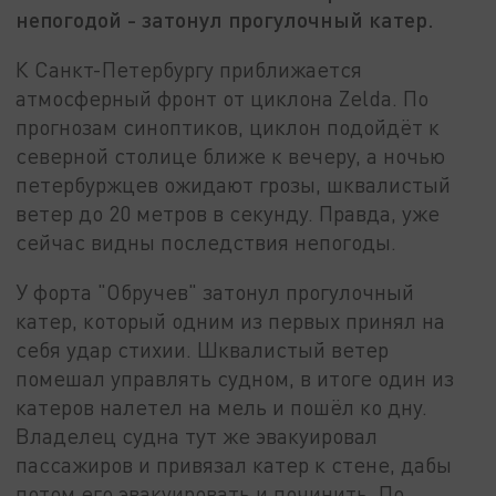
непогодой - затонул прогулочный катер.
К Санкт-Петербургу приближается
атмосферный фронт от циклона Zelda. По
прогнозам синоптиков, циклон подойдёт к
северной столице ближе к вечеру, а ночью
петербуржцев ожидают грозы, шквалистый
ветер до 20 метров в секунду. Правда, уже
сейчас видны последствия непогоды.
У форта "Обручев" затонул прогулочный
катер, который одним из первых принял на
себя удар стихии. Шквалистый ветер
помешал управлять судном, в итоге один из
катеров налетел на мель и пошёл ко дну.
Владелец судна тут же эвакуировал
пассажиров и привязал катер к стене, дабы
потом его эвакуировать и починить. По