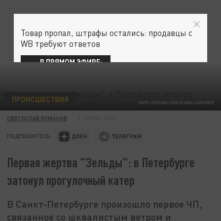
Товар пропал, штрафы остались: продавцы с
WB требуют ответов
В ПРЯМОМ ЭФИРЕ:
ПРОИСШЕСТВИЯ
ФОТО: RUSSIAN LOOK/GLOBALLOOKPRESS
СВЯТОСЛАВ РОМАНОВ
11 ИЮЛЯ 15:04
ПОДПИШИТЕСЬ:
Первая жертва "Зельды": в Петербурге
затонул прогулочный катер
В Санкт-Петербурге произошло первое ЧП,
связанное со шквалистым ветром и