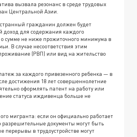
атива вызвала резонанс в среде трудовых
ран Центральной Азии.
остранный гражданин должен будет
 доход для содержания каждого
 о сумме не ниже прожиточного минимума в
мьи. В случае несоответствия этим
роживание (РВП) или вид на жительство
латеж за каждого привезенного ребенка — в
осле достижения 18 лет совершеннолетние
ятельно оформлять патент на работу или
нение статуса иждивенца больше не
мого мигранта: если он официально работает
го разрешительные документы могут быть
е перерывы в трудоустройстве могут